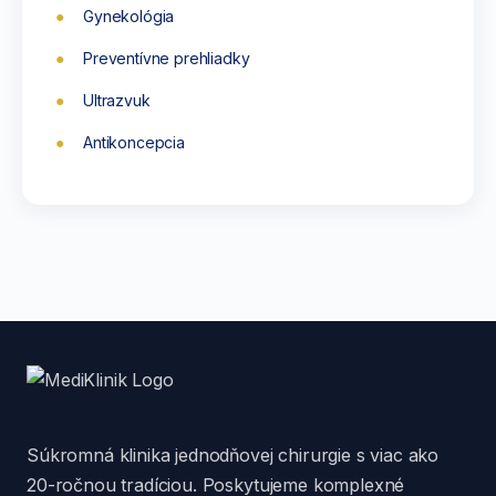
Gynekológia
Preventívne prehliadky
Ultrazvuk
Antikoncepcia
Súkromná klinika jednodňovej chirurgie s viac ako
20-ročnou tradíciou. Poskytujeme komplexné