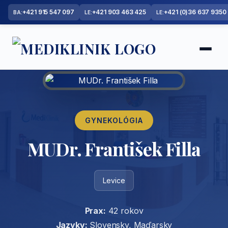
+421 915 547 097
+421 903 463 425
+421 (0)36 637 9350
BA:
LE:
LE:
GYNEKOLÓGIA
MUDr. František Filla
Levice
Prax:
42 rokov
Jazyky:
Slovensky, Maďarsky