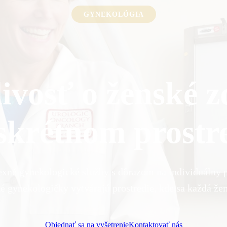
GYNEKOLÓGIA
livosť o ženské z
skrétnom prostr
né gynekologické služby s dôrazom na individuálny pr
é gynekologičky vytvárajú prostredie, kde sa každá žen
Objednať sa na vyšetrenie
Kontaktovať nás