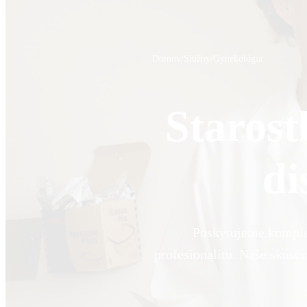
Domov
/
Služby
/
Gynekológia
Starost
di
Poskytujeme komplex
profesionalitu. Naše skúsen