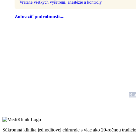
Vrátane všetkých vyšetrení, anestézie a kontroly
Zobraziť podrobnosti
→
Po
O
Bra
Súkromná klinika jednodňovej chirurgie s viac ako 20-ročnou tradíci