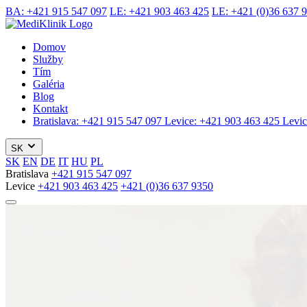
BA:
+421 915 547 097
LE:
+421 903 463 425
LE:
+421 (0)36 637 
Domov
Služby
Tím
Galéria
Blog
Kontakt
Bratislava:
+421 915 547 097
Levice:
+421 903 463 425
Levic
SK
SK
EN
DE
IT
HU
PL
Bratislava
+421 915 547 097
Levice
+421 903 463 425
+421 (0)36 637 9350