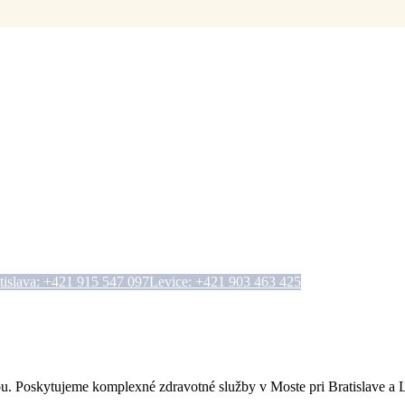
staráme sa o vaše zdra
bjednajte sa na konzultáciu. Náš tím odborníkov je tu pre vá
tislava: +421 915 547 097
Levice: +421 903 463 425
Kontaktný formu
ou. Poskytujeme komplexné zdravotné služby v Moste pri Bratislave a 