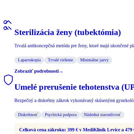
Sterilizácia ženy (tubektómia)
Trvalá antikoncepčná metóda pre ženy, ktoré majú ukončené p
Laparoskopia
Trvalé riešenie
Minimálne jazvy
Zobraziť podrobnosti
→
Umelé prerušenie tehotenstva (U
Bezpečný a diskrétny zákrok vykonávaný skúsenými gynekológm
Diskrétnosť
Psychická podpora
Následná starostlivosť
Celková cena zákroku: 399 € v MediKlinik Levice a 479 