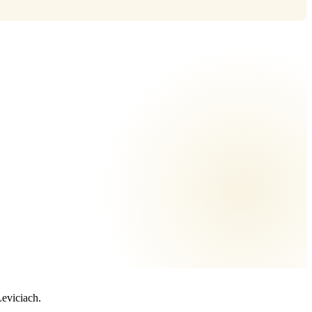
vie
s.
lár
Leviciach.