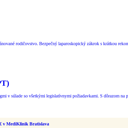
lánované rodičovstvo. Bezpečný laparoskopický zákrok s krátkou rekon
PT)
i v súlade so všetkými legislatívnymi požiadavkami. S dôrazom na ps
€ v MediKlinik Bratislava