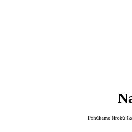
Na
Ponúkame širokú šká