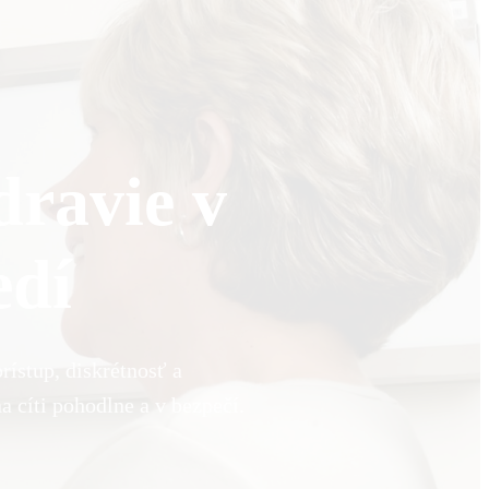
dravie v
edí
ístup, diskrétnosť a
a cíti pohodlne a v bezpečí.