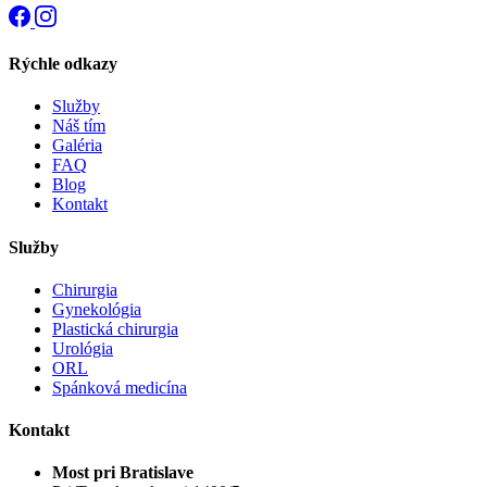
Rýchle odkazy
Služby
Náš tím
Galéria
FAQ
Blog
Kontakt
Služby
Chirurgia
Gynekológia
Plastická chirurgia
Urológia
ORL
Spánková medicína
Kontakt
Most pri Bratislave