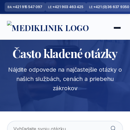
+421 915 547 097
+421 903 463 425
+421 (0)36 637 9350
BA:
LE:
LE:
Často kladené otázky
Nájdite odpovede na najčastejšie otázky o
našich službách, cenách a priebehu
zákrokov