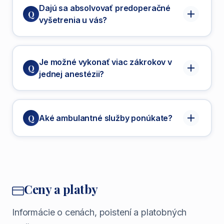
Očné
- operácia katarakty, diagnostika
od 1 týždňa do 1 mesiaca
Dajú sa absolvovať predoperačné
Q
Možnosť ambulantného zákroku (bez
vyšetrenia u vás?
Plastická chirurgia
- estetické a
hospitalizácie)
rekonštrukčné zákroky
predoperačné vyšetrenia
Fyzioterapia
- rehabilitácia, cvičenia,
Je možné vykonať viac zákrokov v
masáže
Q
jednej anestézii?
kombinovanie viacerých zákrokov
Q
Aké ambulantné služby ponúkate?
ambulantných
výkonov
Odstránenie mandlí, polypy
Ceny a platby
Vazektómia, circumcízia (obriezka)
Informácie o cenách, poistení a platobných
Operácia hernií (kýl)