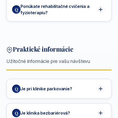
Ponúkate rehabilitačné cvičenia a
Q
fyzioterapiu?
fyzioterapeutické
dopravu domov s
oddelenie
doprovodom
Individuálne cvičenia
- prispôsobené
Praktické informácie
vášmu typu zákroku
Skupinové cvičenia
- rehabilitácia v skupine
Užitočné informácie pre vašu návštevu
pod vedením fyzioterapeuta
Masáže
- liečebné a relaxačné masáže
Pooperačnú rehabilitáciu
- na urýchlenie
Q
Je pri klinike parkovanie?
zotavenia
bezplatné parkovanie
Q
Je klinika bezbariérová?