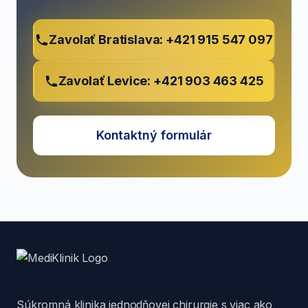
Bezpečný zákrok
- miniinvazívny výkon s
krátkou rekonvalescenciou
Zavolať Bratislava: +421 915 547 097
Bez hormónov
- neovplyvňuje hormónálnu
rovnováhu
Zavolať Levice: +421 903 463 425
Kontaktný formulár
Súkromná klinika jednodňovej chirurgie s viac ako