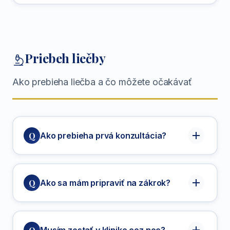
detailnú
splátok
faktúru a lekársku správu
Priebeh liečby
Ako prebieha liečba a čo môžete očakávať
Q
Ako prebieha prvá konzultácia?
30-45 minút
Q
Ako sa mám pripraviť na zákrok?
Podrobný rozhovor o vašich ťažkostiach a
podrobné
zdravotnej anamnéze
písomné inštrukcie