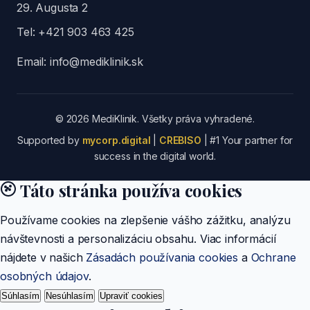
29. Augusta 2
Tel:
+421 903 463 425
Email:
info@mediklinik.sk
© 2026 MediKlinik. Všetky práva vyhradené.
Supported by
mycorp.digital
|
CREBISO
| #1 Your partner for
success in the digital world.
Táto stránka používa cookies
Používame cookies na zlepšenie vášho zážitku, analýzu
návštevnosti a personalizáciu obsahu. Viac informácií
nájdete v našich
Zásadách používania cookies
a
Ochrane
osobných údajov
.
Súhlasím
Nesúhlasím
Upraviť cookies