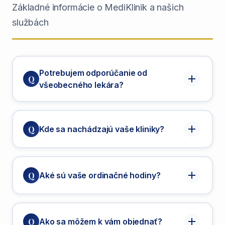
Základné informácie o MediKlinik a našich
službách
Potrebujem odporúčanie od
Q
všeobecného lekára?
priamo bez odporúčania
Q
Kde sa nachádzajú vaše kliniky?
dve moderné
pracoviská
Q
Aké sú vaše ordinačné hodiny?
Most pri Bratislave:
Pri Tureckom kopci
Most pri Bratislave:
1400/5, 900 46 Most pri Bratislave (telefón:
+421 915 547 097)
Q
Ako sa môžem k vám objednať?
Pondelok – Piatok: 7:00 – 19:30