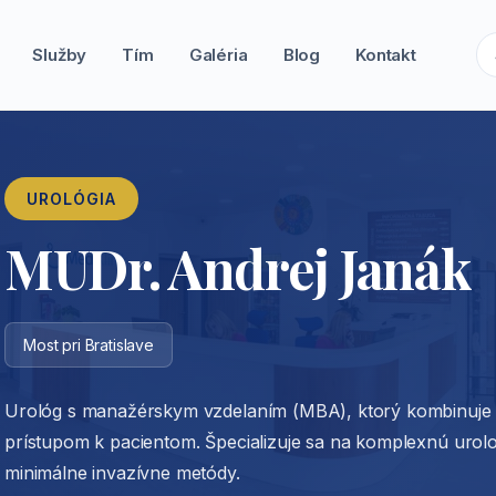
Služby
Tím
Galéria
Blog
Kontakt
UROLÓGIA
MUDr. Andrej Janák
Most pri Bratislave
Urológ s manažérskym vzdelaním (MBA), ktorý kombinuje
prístupom k pacientom. Špecializuje sa na komplexnú urolo
minimálne invazívne metódy.