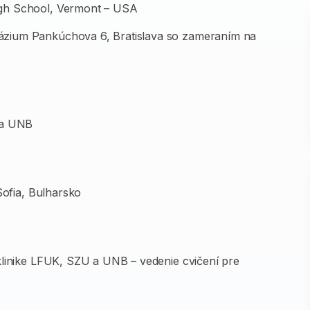
gh School, Vermont – USA
zium Pankúchova 6, Bratislava so zameraním na
 a UNB
Sofia, Bulharsko
klinike LFUK, SZU a UNB – vedenie cvičení pre