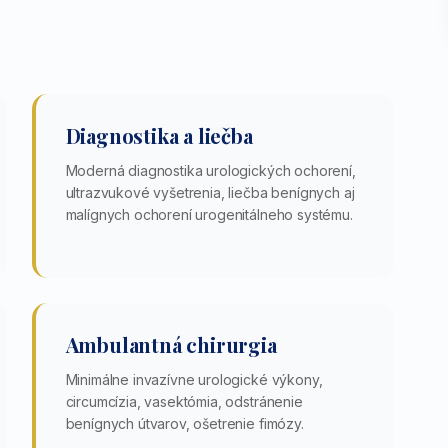
Diagnostika a liečba
Moderná diagnostika urologických ochorení,
ultrazvukové vyšetrenia, liečba benígnych aj
malígnych ochorení urogenitálneho systému.
Ambulantná chirurgia
Minimálne invazívne urologické výkony,
circumcízia, vasektómia, odstránenie
benígnych útvarov, ošetrenie fimózy.