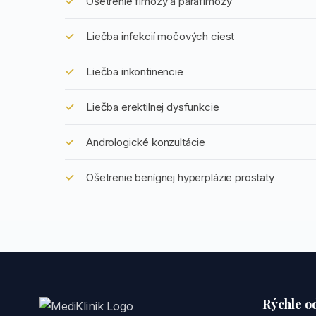
Ošetrenie fimózy a parafimózy
Liečba infekcií močových ciest
Liečba inkontinencie
Liečba erektilnej dysfunkcie
Andrologické konzultácie
Ošetrenie benígnej hyperplázie prostaty
Rýchle o