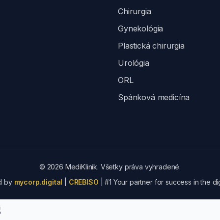
Chirurgia
Gynekológia
Plastická chirurgia
Urológia
ORL
Spánková medicína
© 2026 MediKlinik. Všetky práva vyhradené.
d by
mycorp.digital
|
CREBISO
| #1 Your partner for success in the dig
s