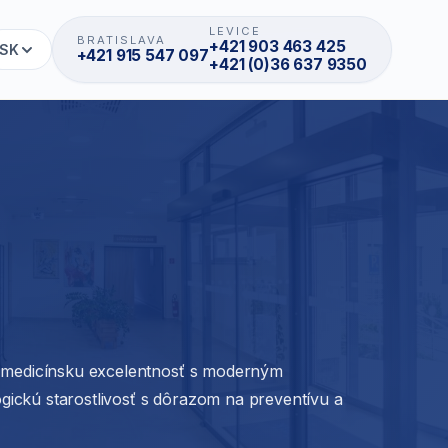
LEVICE
BRATISLAVA
+421 903 463 425
SK
+421 915 547 097
+421 (0)36 637 9350
 medicínsku excelentnosť s moderným
gickú starostlivosť s dôrazom na preventívu a