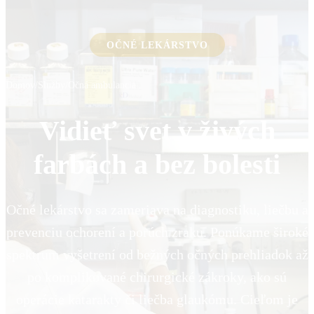
OČNÉ LEKÁRSTVO
Domov
/
Služby
/
Očná ambulancia
Vidieť svet v živých
farbách a bez bolesti
Očné lekárstvo sa zameriava na diagnostiku, liečbu a
prevenciu ochorení a porúch zraku. Ponúkame široké
spektrum vyšetrení od bežných očných prehliadok až
po komplikované chirurgické zákroky, ako sú
operácie katarakty či liečba glaukómu. Cieľom je