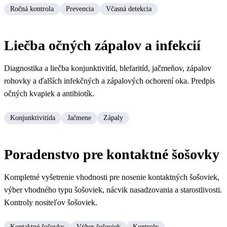
Ročná kontrola
Prevencia
Včasná detekcia
Liečba očných zápalov a infekcií
Diagnostika a liečba konjunktivitíd, blefaritíd, jačmeňov, zápalov
rohovky a ďalších infekčných a zápalových ochorení oka. Predpis
očných kvapiek a antibiotík.
Konjunktivitída
Jačmene
Zápaly
Poradenstvo pre kontaktné šošovky
Kompletné vyšetrenie vhodnosti pre nosenie kontaktných šošoviek,
výber vhodného typu šošoviek, nácvik nasadzovania a starostlivosti.
Kontroly nositeľov šošoviek.
Kontaktné šošovky
Výber šošoviek
Kontroly