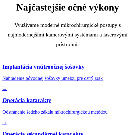
Najčastejšie očné výkony
Využívame moderné mikrochirurgické postupy s
najmodernejšími kamerovými systémami a laserovými
prístrojmi.
Implantácia vnútroočnej šošovky
Nahradenie pôvodnej šošovky umelou pre ostrý zrak
→
Operácia katarakty
Odstránenie šedého zákalu mikrochirurgickou metódou
→
Operácia sekundárnej katarakty