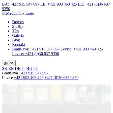
BA:
+421 915 547 097
LE:
+421 903 463 425
LE:
+421 (0)36 637
9350
Domov
Služby
Tím
Galéria
Blog
Kontakt
Bratislava:
+421 915 547 097
Levice:
+421 903 463 425
Levice:
+421 (0)36 637 9350
SK
SK
EN
DE
IT
HU
PL
Bratislava
+421 915 547 097
Levice
+421 903 463 425
+421 (0)36 637 9350