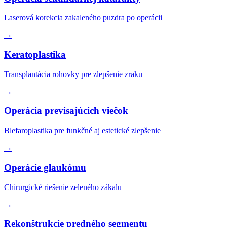
Laserová korekcia zakaleného puzdra po operácii
→
Keratoplastika
Transplantácia rohovky pre zlepšenie zraku
→
Operácia previsajúcich viečok
Blefaroplastika pre funkčné aj estetické zlepšenie
→
Operácie glaukómu
Chirurgické riešenie zeleného zákalu
→
Rekonštrukcie predného segmentu