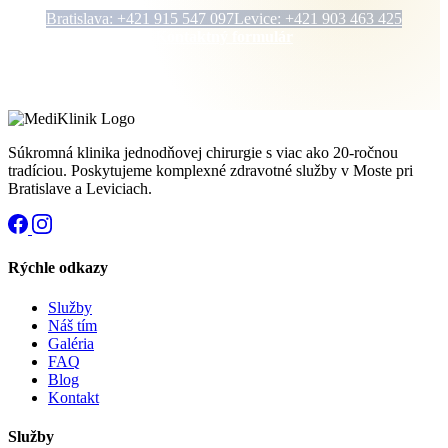
Bratislava: +421 915 547 097
Levice: +421 903 463 425
Kontaktný formulár
Súkromná klinika jednodňovej chirurgie s viac ako 20-ročnou
tradíciou. Poskytujeme komplexné zdravotné služby v Moste pri
Bratislave a Leviciach.
Rýchle odkazy
Služby
Náš tím
Galéria
FAQ
Blog
Kontakt
Služby