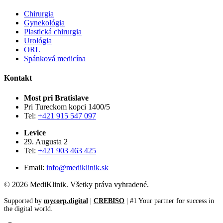
Chirurgia
Gynekológia
Plastická chirurgia
Urológia
ORL
Spánková medicína
Kontakt
Most pri Bratislave
Pri Tureckom kopci 1400/5
Tel:
+421 915 547 097
Levice
29. Augusta 2
Tel:
+421 903 463 425
Email:
info@mediklinik.sk
© 2026 MediKlinik. Všetky práva vyhradené.
Supported by
mycorp.digital
|
CREBISO
| #1 Your partner for success in
the digital world.