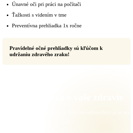
Únavné oči pri práci na počítači
Ťažkosti s videním v tme
Preventívna prehliadka 1x ročne
Pravidelné očné prehliadky sú kľúčom k
udržaniu zdravého zraku!
Postaráme sa o vaše zdravie
Objednajte sa na konzultáciu. Náš tím odborníkov je tu pre
vás.