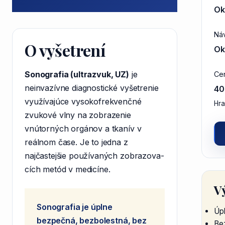
Ok
Náv
O vyšetrení
Ok
Sonografia (ultrazvuk, UZ)
je
Ce
neinvazívne diagnostické vyšetrenie
40
využívajúce vysokofrekvenčné
Hra
zvukové vlny na zobrazenie
vnútorných orgánov a tkanív v
reálnom čase. Je to jedna z
najčastejšie používaných zobrazo­va­
cích metód v medicíne.
V
Sonografia je úplne
Úp
bezpečná, bezbolestná, bez
Be