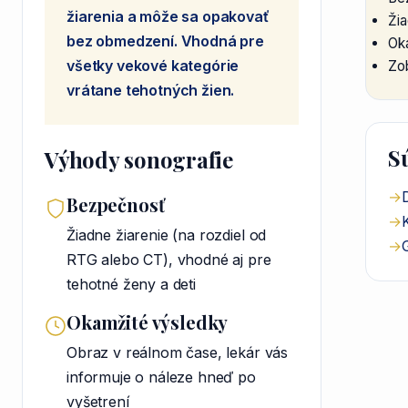
žiarenia a môže sa opakovať
Žia
bez obmedzení. Vhodná pre
Ok
všetky vekové kategórie
Zo
vrátane tehotných žien.
S
Výhody sonografie
→
Bezpečnosť
→
Žiadne žiarenie (na rozdiel od
→
RTG alebo CT), vhodné aj pre
tehotné ženy a deti
Okamžité výsledky
Obraz v reálnom čase, lekár vás
informuje o náleze hneď po
vyšetrení