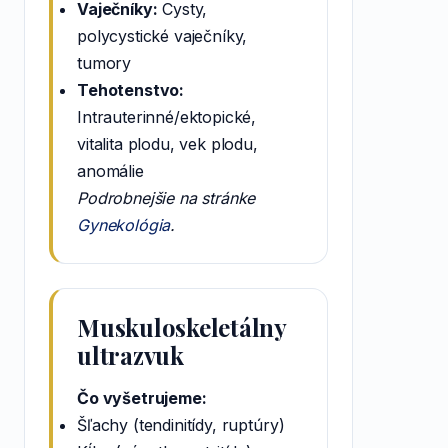
Vaječníky:
Cysty,
polycystické vaječníky,
tumory
Tehotenstvo:
Intrauterinné/ektopické,
vitalita plodu, vek plodu,
anomálie
Podrobnejšie na stránke
Gynekológia
.
Muskuloskeletálny
ultrazvuk
Čo vyšetrujeme:
Šľachy (tendinitídy, ruptúry)