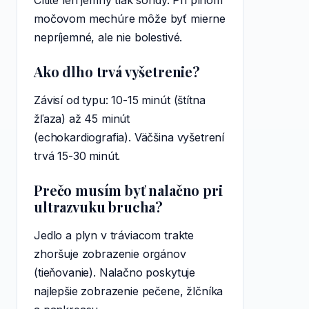
Cítite len jemný tlak sondy. Pri plnom
močovom mechúre môže byť mierne
nepríjemné, ale nie bolestivé.
Ako dlho trvá vyšetrenie?
Závisí od typu: 10-15 minút (štítna
žľaza) až 45 minút
(echokardiografia). Väčšina vyšetrení
trvá 15-30 minút.
Prečo musím byť nalačno pri
ultrazvuku brucha?
Jedlo a plyn v tráviacom trakte
zhoršuje zobrazenie orgánov
(tieňovanie). Nalačno poskytuje
najlepšie zobrazenie pečene, žlčníka