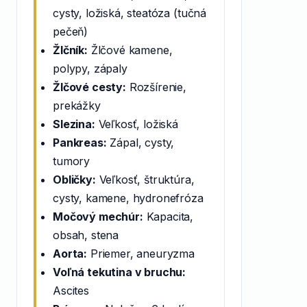
cysty, ložiská, steatóza (tučná
pečeň)
Žlčník:
Žlčové kamene,
polypy, zápaly
Žlčové cesty:
Rozšírenie,
prekážky
Slezina:
Veľkosť, ložiská
Pankreas:
Zápal, cysty,
tumory
Obličky:
Veľkosť, štruktúra,
cysty, kamene, hydronefróza
Močový mechúr:
Kapacita,
obsah, stena
Aorta:
Priemer, aneuryzma
Voľná tekutina v bruchu:
Ascites