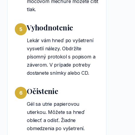
močovom mechúre môžete cítiť
tlak.
Vyhodnotenie
5
Lekár vám hneď po vyšetrení
vysvetlí nálezy. Obdržíte
písomný protokol s popisom a
záverom. V prípade potreby
dostanete snímky alebo CD.
Očistenie
6
Gél sa utrie papierovou
utierkou. Môžete sa hneď
obliecť a odísť. Žiadne
obmedzenia po vyšetrení.