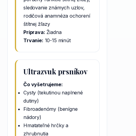
sledovanie známych uzlov,
rodičová anamnéza ochorení
štítnej žľazy
Príprava:
Žiadna
Trvanie:
10-15 minút
Ultrazvuk prsníkov
Čo vyšetrujeme:
Cysty (tekutinou naplnené
dutiny)
Fibroadenómy (benígne
nádory)
Hmatateľné hrčky a
zhrubnutia