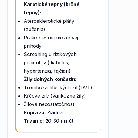
Karotické tepny (krčné
tepny):
Aterosklerotické pláty
(zúženia)
Riziko cievnej mozgovej
príhody
Screening u rizikových
pacientov (diabetes,
hypertenzia, fajčiari)
Žily dolných končatín:
Trombóza hlbokých žíl (DVT)
Kŕčové žily (varikózne žily)
Žilová nedostatočnosť
Príprava:
Žiadna
Trvanie:
20-30 minút