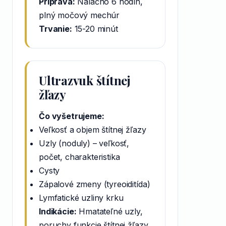
Príprava:
Nalačno 6 hodín,
plný močový mechúr
Trvanie:
15-20 minút
Ultrazvuk štítnej
žľazy
Čo vyšetrujeme:
Veľkosť a objem štítnej žľazy
Uzly (noduly) – veľkosť,
počet, charakteristika
Cysty
Zápalové zmeny (tyreoiditída)
Lymfatické uzliny krku
Indikácie:
Hmatateľné uzly,
poruchy funkcie štítnej žľazy,