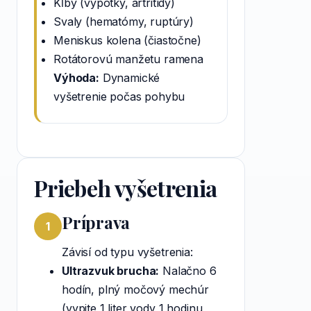
Kĺby (výpotky, artritídy)
Svaly (hematómy, ruptúry)
Meniskus kolena (čiastočne)
Rotátorovú manžetu ramena
Výhoda:
Dynamické
vyšetrenie počas pohybu
Priebeh vyšetrenia
Príprava
1
Závisí od typu vyšetrenia:
Ultrazvuk brucha:
Nalačno 6
hodín, plný močový mechúr
(vypite 1 liter vody 1 hodinu