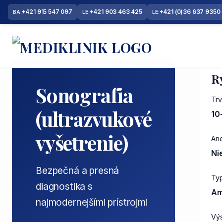
+421 915 547 097
+421 903 463 425
+421 (0)36 637 9350
BA:
LE:
LE:
Domov
/
Služby
/
Diagnostika
/
Sonografia
R
Sonografia
Trv
(ultrazvukové
10
vyšetrenie)
An
Ni
Bezpečná a presná
Typ
diagnostika s
Am
najmodernejšími prístrojmi
Vý