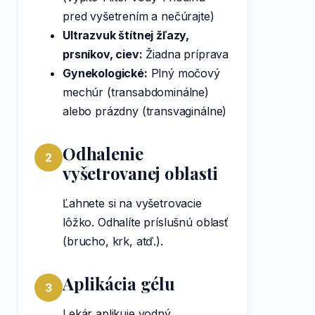
pred vyšetrením a nečúrajte)
Ultrazvuk štítnej žľazy,
prsníkov, ciev:
Žiadna príprava
Gynekologické:
Plný močový
mechúr (transabdominálne)
alebo prázdny (transvaginálne)
Odhalenie
2
vyšetrovanej oblasti
Ľahnete si na vyšetrovacie
lôžko. Odhalíte príslušnú oblasť
(brucho, krk, atď.).
Aplikácia gélu
3
Lekár aplikuje vodný