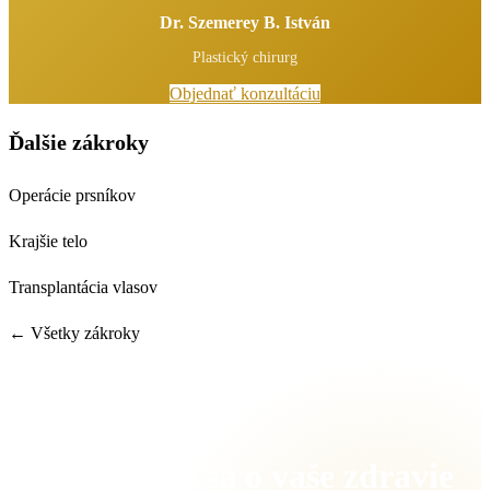
Dr. Szemerey B. István
Plastický chirurg
Objednať konzultáciu
Ďalšie zákroky
Operácie prsníkov
Krajšie telo
Transplantácia vlasov
← Všetky zákroky
Postaráme sa o vaše zdravie