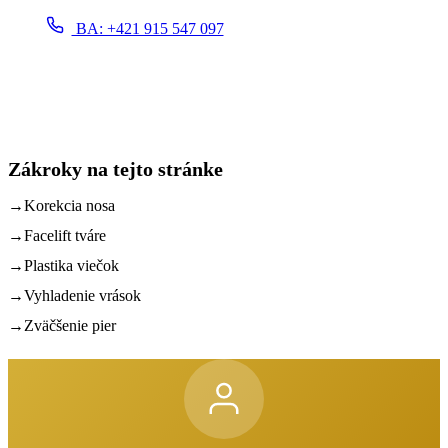
BA: +421 915 547 097
LV: +421 903 463 425
Zákroky na tejto stránke
→
Korekcia nosa
→
Facelift tváre
→
Plastika viečok
→
Vyhladenie vrások
→
Zväčšenie pier