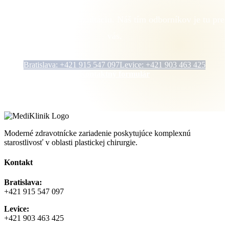
Objednajte sa na konzultáciu. Náš tím odborníkov je tu pre
vás.
Bratislava: +421 915 547 097
Levice: +421 903 463 425
Kontaktný formulár
Moderné zdravotnícke zariadenie poskytujúce komplexnú
starostlivosť v oblasti plastickej chirurgie.
Kontakt
Bratislava:
+421 915 547 097
Levice:
+421 903 463 425