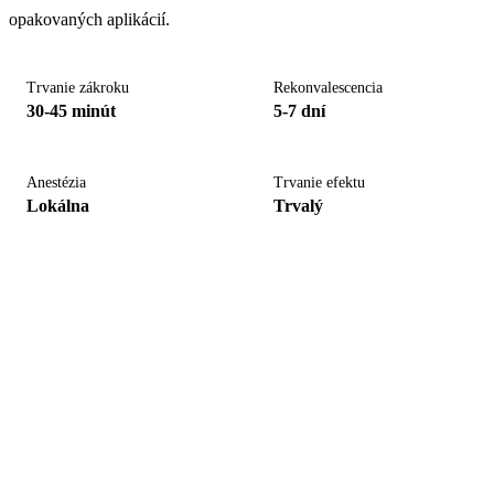
opakovaných aplikácií.
Trvanie zákroku
Rekonvalescencia
30-45 minút
5-7 dní
Anestézia
Trvanie efektu
Lokálna
Trvalý
Zaujíma vás niektorý
zákrok?
Objednajte sa na konzultáciu s Dr. Szemerey