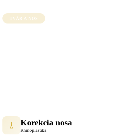
Plastická chirurgia
/
Tvár a nos
TVÁR A NOS
Mladšia a krajšia tvár
Omladzujúce a korektívne zákroky tváre pre
prirodzený a harmonický vzhľad. Od korekcie nosa
až po komplexné omladzujúce procedúry.
Korekcia nosa
Rhinoplastika